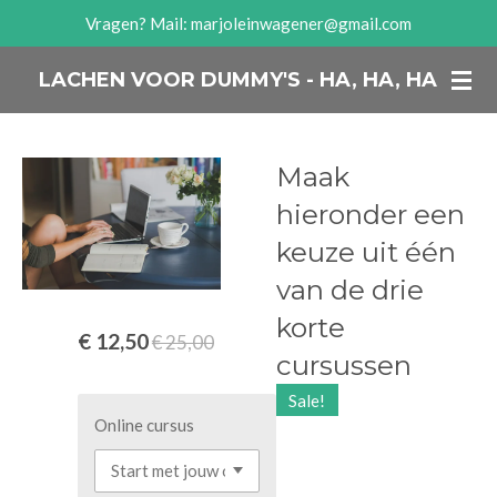
Vragen? Mail: marjoleinwagener@gmail.com
Ga
direct
LACHEN VOOR DUMMY'S - HA, HA, HA
naar
de
hoofdinhoud
Maak
hieronder een
keuze uit één
van de drie
korte
€ 12,50
€ 25,00
cursussen
Sale!
Online cursus