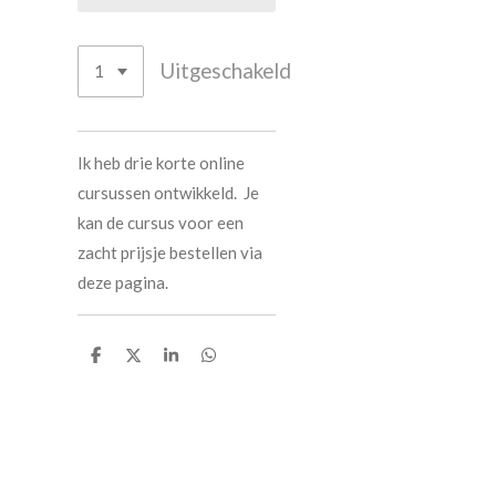
Uitgeschakeld
Ik heb drie korte online
cursussen ontwikkeld. Je
kan de cursus voor een
zacht prijsje bestellen via
deze pagina.
D
D
S
D
e
e
h
e
l
e
a
l
e
l
r
e
n
e
n