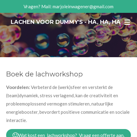
Vragen? Mail: marjoleinwagener@gmail.com
Ga
direct
LACHEN VOOR DUMMY'S - HA, HA, HA
naar
de
hoofdinhoud
Boek de lachworkshop
Voordelen:
Verbeterd de (werk)sfeer en versterkt de
(team)dynamiek, stress verlagend, kan de creativiteit en
probleemoplossend vermogen stimuleren, natuurlijke
energiebooster, bevordert positieve communicatie en sociale
interactie.
Wat kost een lachworkshop? Vraag een offerte aan.